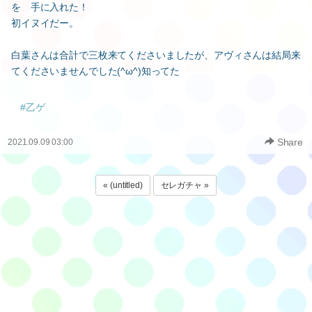
を 手に入れた！
初イヌイだー。
白葉さんは合計で三枚来てくださいましたが、アヴィさんは結局来
てくださいませんでした(^ω^)知ってた
#乙ゲ
Share
2021.09.09 03:00
« (untitled)
セレガチャ »