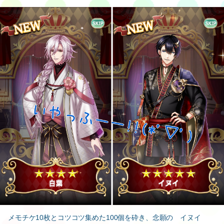
メモチケ10枚とコツコツ集めた100個を砕き、念願の イヌイ