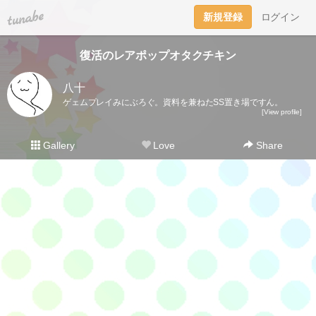
tuna.be
新規登録
ログイン
復活のレアポップオタクチキン
八十
ゲェムプレイみにぶろぐ。資料を兼ねたSS置き場ですん。
[View profile]
Gallery
Love
Share